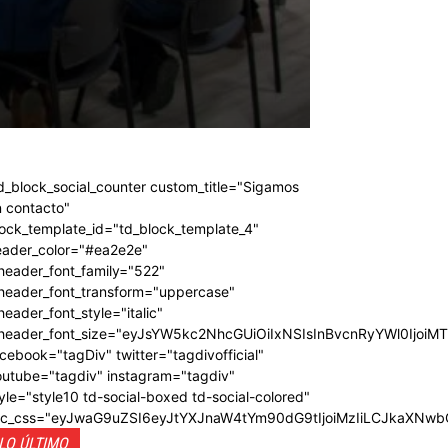
d_block_social_counter custom_title="Sigamos
 contacto"
ock_template_id="td_block_template_4"
eader_color="#ea2e2e"
header_font_family="522"
_header_font_transform="uppercase"
header_font_style="italic"
_header_font_size="eyJsYW5kc2NhcGUiOiIxNSIsInBvcnRyYWl0IjoiM
cebook="tagDiv" twitter="tagdivofficial"
outube="tagdiv" instagram="tagdiv"
yle="style10 td-social-boxed td-social-colored"
dc_css="eyJwaG9uZSI6eyJtYXJnaW4tYm90dG9tIjoiMzIiLCJkaXNwb
LO ÚLTIMO