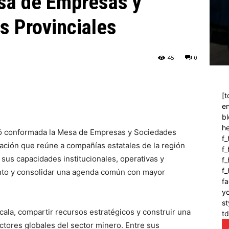
sa de Empresas y
s Provinciales
45
0
[t
en
bl
h
dó conformada la Mesa de Empresas y Sociedades
f_
ación que reúne a compañías estatales de la región
f
 sus capacidades institucionales, operativas y
f_
f
unto y consolidar una agenda común con mayor
fa
y
st
ala, compartir recursos estratégicos y construir una
t
actores globales del sector minero. Entre sus