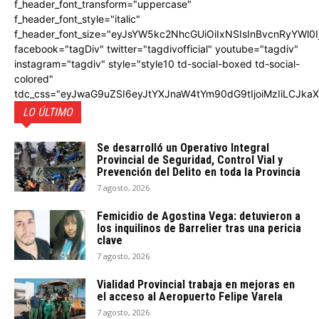
f_header_font_transform="uppercase"
f_header_font_style="italic"
f_header_font_size="eyJsYW5kc2NhcGUiOiIxNSIsInBvcnRyYWl0I
facebook="tagDiv" twitter="tagdivofficial" youtube="tagdiv"
instagram="tagdiv" style="style10 td-social-boxed td-social-
colored"
tdc_css="eyJwaG9uZSI6eyJtYXJnaW4tYm90dG9tIjoiMzIiLCJka
LO ÚLTIMO
Se desarrolló un Operativo Integral
Provincial de Seguridad, Control Vial y
Prevención del Delito en toda la Provincia
7 agosto, 2026
Femicidio de Agostina Vega: detuvieron a
los inquilinos de Barrelier tras una pericia
clave
7 agosto, 2026
Vialidad Provincial trabaja en mejoras en
el acceso al Aeropuerto Felipe Varela
7 agosto, 2026