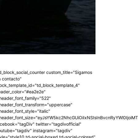
d_block_social_counter custom_title="Sigamos
 contacto"
ock_template_id="td_block_template_4"
eader_color="#ea2e2e"
header_font_family="522"
_header_font_transform="uppercase"
header_font_style="italic"
_header_font_size="eyJsYW5kc2NhcGUiOiIxNSIsInBvcnRyYWl0IjoiM
cebook="tagDiv" twitter="tagdivofficial"
outube="tagdiv" instagram="tagdiv"
yle="style10 td-social-boxed td-social-colored"