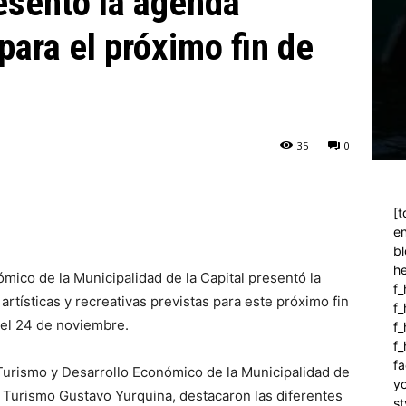
esentó la agenda
 para el próximo fin de
35
0
[t
en
bl
h
mico de la Municipalidad de la Capital presentó la
f_
artísticas y recreativas previstas para este próximo fin
f
y el 24 de noviembre.
f_
f
fa
 Turismo y Desarrollo Económico de la Municipalidad de
y
de Turismo Gustavo Yurquina, destacaron las diferentes
st