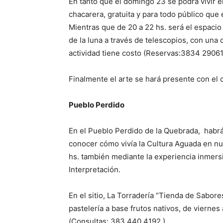
En tanto que el domingo 23 se podrá vivir el 
chacarera, gratuita y para todo público que 
Mientras que de 20 a 22 hs. será el espacio
de la luna a través de telescopios, con una 
actividad tiene costo (Reservas:
3834 2906
Finalmente el arte se hará presente con el c
Pueblo Perdido
En el Pueblo Perdido de la Quebrada, habrá 
conocer cómo vivía la Cultura Aguada en nues
hs. también mediante la experiencia inmers
Interpretación.
En el sitio, La Torradería “Tienda de Sabor
pastelería a base frutos nativos, de viernes
(Consultas:
383 440 4192
).