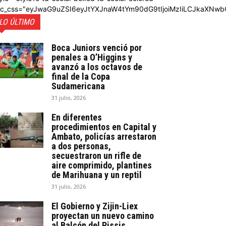
dc_css="eyJwaG9uZSI6eyJtYXJnaW4tYm90dG9tIjoiMzIiLCJkaXNwb
LO ÚLTIMO
Boca Juniors venció por
penales a O’Higgins y
avanzó a los octavos de
final de la Copa
Sudamericana
31 julio, 2026
En diferentes
procedimientos en Capital y
Ambato, policías arrestaron
a dos personas,
secuestraron un rifle de
aire comprimido, plantines
de Marihuana y un reptil
31 julio, 2026
El Gobierno y Zijin-Liex
proyectan un nuevo camino
al Balcón del Pissis