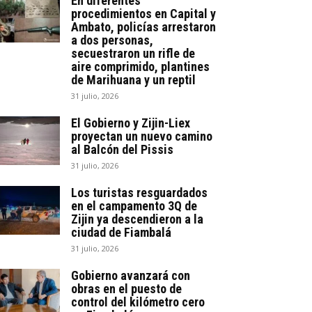
En diferentes
procedimientos en Capital y
Ambato, policías arrestaron
a dos personas,
secuestraron un rifle de
aire comprimido, plantines
de Marihuana y un reptil
31 julio, 2026
El Gobierno y Zijin-Liex
proyectan un nuevo camino
al Balcón del Pissis
31 julio, 2026
Los turistas resguardados
en el campamento 3Q de
Zijin ya descendieron a la
ciudad de Fiambalá
31 julio, 2026
Gobierno avanzará con
obras en el puesto de
control del kilómetro cero