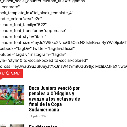
d_block_social_counter custom_title="Sigamos
 contacto"
ock_template_id="td_block_template_4"
eader_color="#ea2e2e"
header_font_family="522"
_header_font_transform="uppercase"
header_font_style="italic"
_header_font_size="eyJsYW5kc2NhcGUiOiIxNSIsInBvcnRyYWl0IjoiM
cebook="tagDiv" twitter="tagdivofficial"
outube="tagdiv" instagram="tagdiv"
yle="style10 td-social-boxed td-social-colored"
dc_css="eyJwaG9uZSI6eyJtYXJnaW4tYm90dG9tIjoiMzIiLCJkaXNwb
LO ÚLTIMO
Boca Juniors venció por
penales a O’Higgins y
avanzó a los octavos de
final de la Copa
Sudamericana
31 julio, 2026