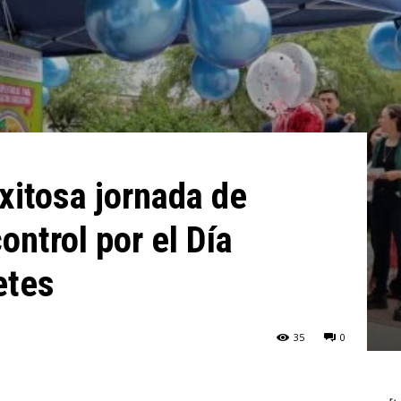
xitosa jornada de
ontrol por el Día
etes
35
0