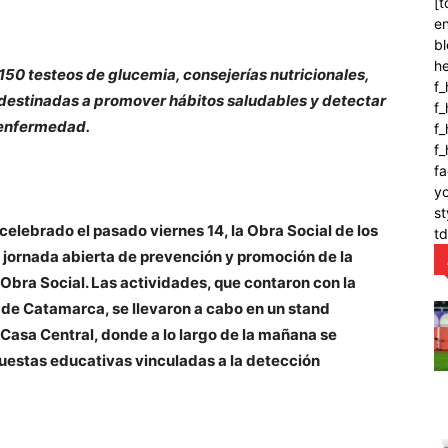
[t
en
bl
h
 150 testeos de glucemia, consejerías nutricionales,
f_
 destinadas a promover hábitos saludables y detectar
f
 enfermedad.
f_
f
fa
y
st
celebrado el pasado viernes 14, la Obra Social de los
t
jornada abierta de prevención y promoción de la
a Obra Social. Las actividades, que contaron con la
 de Catamarca, se llevaron a cabo en un stand
Casa Central, donde a lo largo de la mañana se
uestas educativas vinculadas a la detección