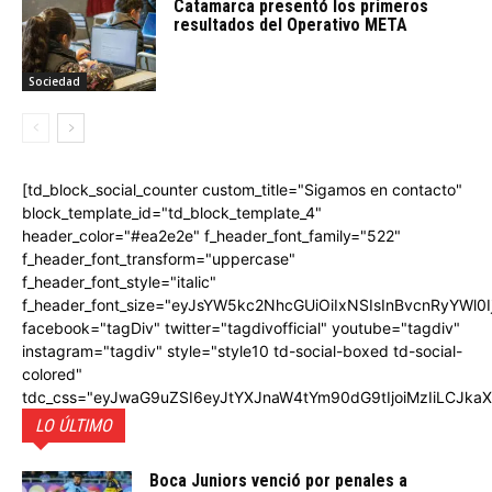
Catamarca presentó los primeros
resultados del Operativo META
Sociedad
[td_block_social_counter custom_title="Sigamos en contacto"
block_template_id="td_block_template_4"
header_color="#ea2e2e" f_header_font_family="522"
f_header_font_transform="uppercase"
f_header_font_style="italic"
f_header_font_size="eyJsYW5kc2NhcGUiOiIxNSIsInBvcnRyYWl0I
facebook="tagDiv" twitter="tagdivofficial" youtube="tagdiv"
instagram="tagdiv" style="style10 td-social-boxed td-social-
colored"
tdc_css="eyJwaG9uZSI6eyJtYXJnaW4tYm90dG9tIjoiMzIiLCJka
LO ÚLTIMO
Boca Juniors venció por penales a