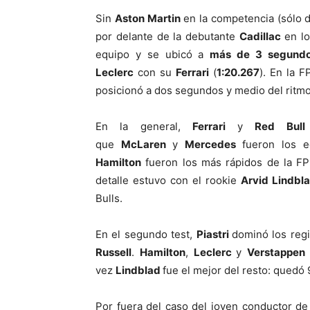
Sin
Aston Martin
en la competencia (sólo d
por delante de la debutante
Cadillac
en lo
equipo y se ubicó a
más de 3 segund
Leclerc
con su
Ferrari
(
1:20.267
). En la F
posicionó a dos segundos y medio del rit
En la general,
Ferrari
y
Red Bull
que
McLaren
y
Mercedes
fueron los 
Hamilton
fueron los más rápidos de la F
detalle estuvo con el rookie
Arvid Lindbl
Bulls.
En el segundo test,
Piastri
dominó los reg
Russell
.
Hamilton
,
Leclerc
y
Verstappen
vez
Lindblad
fue el mejor del resto: quedó 
Por fuera del caso del joven conductor de