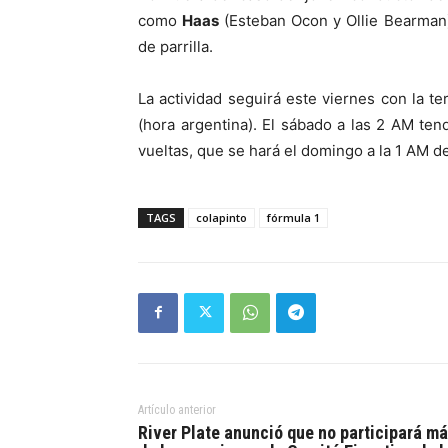
como
Haas
(Esteban Ocon y Ollie Bearman)
de parrilla.
La actividad seguirá este viernes con la ter
(hora argentina). El sábado a las 2 AM tendr
vueltas, que se hará el domingo a la 1 AM d
TAGS
colapinto
fórmula 1
Artículo anterior
River Plate anunció que no participará m