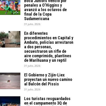
Boca Juniors venció por
penales a O’Higgins y
avanzó a los octavos de
final de la Copa
Sudamericana
31 julio, 2026
En diferentes
procedimientos en Capital y
Ambato, policías arrestaron
a dos personas,
secuestraron un rifle de
aire comprimido, plantines
de Marihuana y un reptil
31 julio, 2026
El Gobierno y Zijin-Liex
proyectan un nuevo camino
al Balcón del Pissis
31 julio, 2026
Los turistas resguardados
en el campamento 3Q de