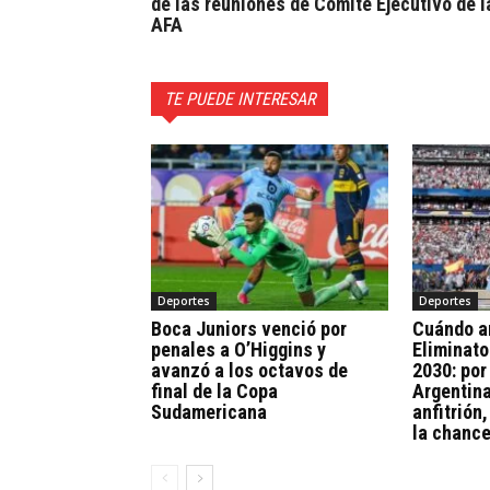
de las reuniones de Comité Ejecutivo de l
AFA
TE PUEDE INTERESAR
Deportes
Deportes
Boca Juniors venció por
Cuándo a
penales a O’Higgins y
Eliminato
avanzó a los octavos de
2030: por
final de la Copa
Argentina
Sudamericana
anfitrión
la chance