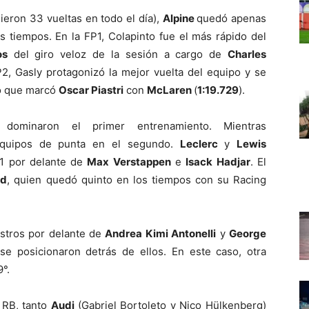
ieron 33 vueltas en todo el día),
Alpine
quedó apenas
s tiempos. En la FP1, Colapinto fue el más rápido del
os
del giro veloz de la sesión a cargo de
Charles
P2, Gasly protagonizó la mejor vuelta del equipo y se
mo que marcó
Oscar Piastri
con
McLaren
(
1:19.729
).
dominaron el primer entrenamiento. Mientras
equipos de punta en el segundo.
Leclerc
y
Lewis
P1 por delante de
Max Verstappen
e
Isack Hadjar
. El
ad
, quien quedó quinto en los tiempos con su Racing
istros por delante de
Andrea Kimi Antonelli
y
George
se posicionaron detrás de ellos. En este caso, otra
9°.
 RB, tanto
Audi
(Gabriel Bortoleto y Nico Hülkenberg)