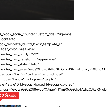
d_block_social_counter custom_title="Sigamos
 contacto"
ock_template_id="td_block_template_4"
eader_color="#ea2e2e"
header_font_family="522"
_header_font_transform="uppercase"
header_font_style="italic"
_header_font_size="eyJsYW5kc2NhcGUiOiIxNSIsInBvcnRyYWl0IjoiM
cebook="tagDiv" twitter="tagdivofficial"
outube="tagdiv" instagram="tagdiv"
yle="style10 td-social-boxed td-social-colored"
dc_css="eyJwaG9uZSI6eyJtYXJnaW4tYm90dG9tIjoiMzIiLCJkaXNwb
LO ÚLTIMO