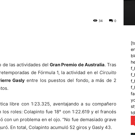
34
0
[t
en
bl
h
o de las actividades del
Gran Premio de Australia
. Tras
f_
retemporadas de Fórmula 1, la actividad en el
Circuito
f
ierre Gasly
entre los puestos del fondo, a más de 2
f_
f
tos.
fa
y
ctica libre con 1:23.325, aventajando a su compañero
st
n los roles: Colapinto fue 18° con 1:22.619 y el francés
t
inó con un problema en el ojo. “No fue demasiado grave
uró. En total, Colapinto acumuló 52 giros y Gasly 43.