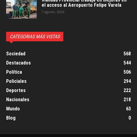
el acceso al Aeropuerto Felipe Varela
7 agosto, 2026
CATEGORIAS MÁS VISTAS
Sociedad
568
Destacados
544
Política
506
Policiales
294
Deportes
222
Nacionales
218
Mundo
63
Blog
0