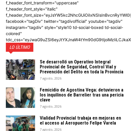
f_header_font_transform="uppercase"
f_header_font_style="italic"
f_header_font_size="eyJsYW5kc2NhcGUiOiIxNSIsInBvcnRyYWl0I
facebook="tagDiv" twitter="tagdivofficial" youtube="tagdiv"
instagram="tagdiv" style="style10 td-social-boxed td-social-
colored"
tdc_css="eyJwaG9uZSI6eyJtYXJnaW4tYm90dG9tIjoiMzIiLCJka
LO ÚLTIMO
Se desarrolló un Operativo Integral
Provincial de Seguridad, Control Vial y
Prevención del Delito en toda la Provincia
7 agosto, 2026
Femicidio de Agostina Vega: detuvieron a
los inquilinos de Barrelier tras una pericia
clave
7 agosto, 2026
Vialidad Provincial trabaja en mejoras en
el acceso al Aeropuerto Felipe Varela
7 agosto, 2026