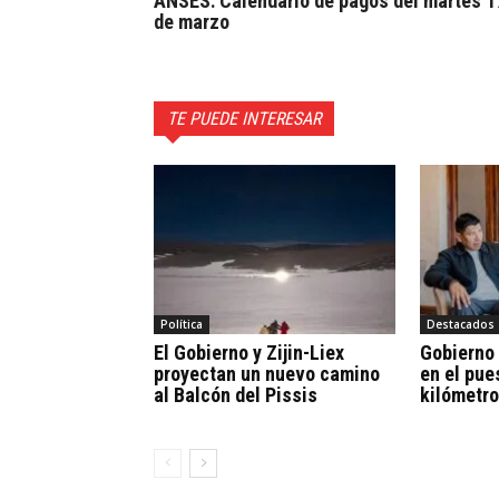
ANSES: Calendario de pagos del martes 1
de marzo
TE PUEDE INTERESAR
Política
Destacados
El Gobierno y Zijin-Liex
Gobierno
proyectan un nuevo camino
en el pue
al Balcón del Pissis
kilómetro