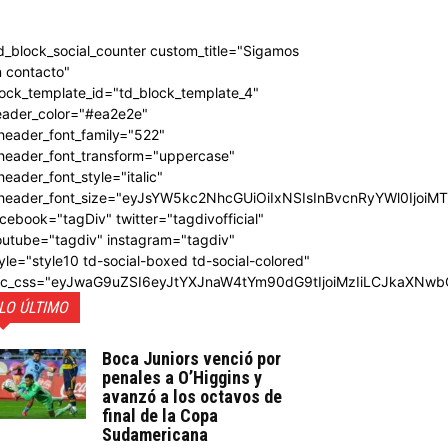
d_block_social_counter custom_title="Sigamos
 contacto"
ock_template_id="td_block_template_4"
eader_color="#ea2e2e"
header_font_family="522"
_header_font_transform="uppercase"
header_font_style="italic"
_header_font_size="eyJsYW5kc2NhcGUiOiIxNSIsInBvcnRyYWl0IjoiM
cebook="tagDiv" twitter="tagdivofficial"
outube="tagdiv" instagram="tagdiv"
yle="style10 td-social-boxed td-social-colored"
dc_css="eyJwaG9uZSI6eyJtYXJnaW4tYm90dG9tIjoiMzIiLCJkaXNwb
LO ÚLTIMO
Boca Juniors venció por
penales a O’Higgins y
avanzó a los octavos de
final de la Copa
Sudamericana