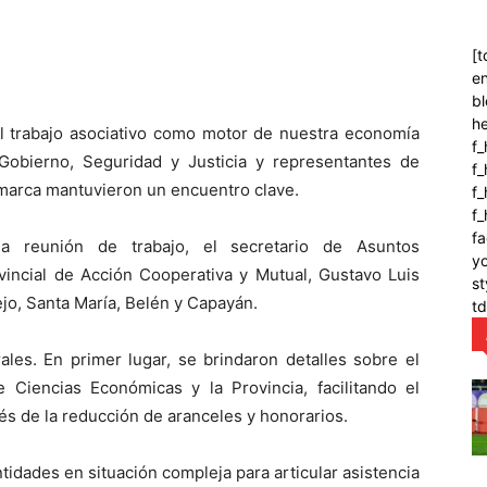
[t
en
bl
h
el trabajo asociativo como motor de nuestra economía
f_
e Gobierno, Seguridad y Justicia y representantes de
f
amarca mantuvieron un encuentro clave.
f_
f
fa
la reunión de trabajo, el secretario de Asuntos
y
rovincial de Acción Cooperativa y Mutual, Gustavo Luis
st
iejo, Santa María, Belén y Capayán.
t
ales. En primer lugar, se brindaron detalles sobre el
 Ciencias Económicas y la Provincia, facilitando el
vés de la reducción de aranceles y honorarios.
idades en situación compleja para articular asistencia