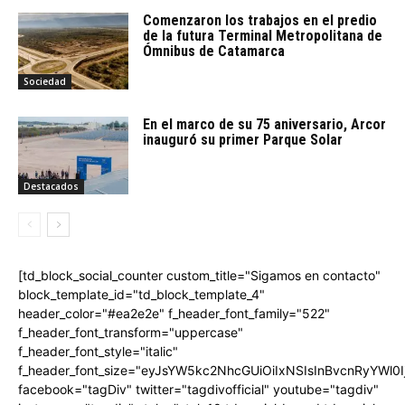
Comenzaron los trabajos en el predio
de la futura Terminal Metropolitana de
Ómnibus de Catamarca
Sociedad
En el marco de su 75 aniversario, Arcor
inauguró su primer Parque Solar
Destacados
[td_block_social_counter custom_title="Sigamos en contacto"
block_template_id="td_block_template_4"
header_color="#ea2e2e" f_header_font_family="522"
f_header_font_transform="uppercase"
f_header_font_style="italic"
f_header_font_size="eyJsYW5kc2NhcGUiOiIxNSIsInBvcnRyYWl0I
facebook="tagDiv" twitter="tagdivofficial" youtube="tagdiv"