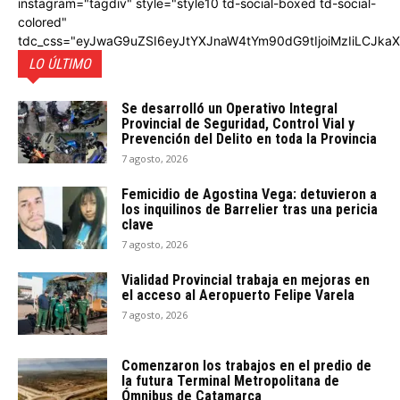
instagram="tagdiv" style="style10 td-social-boxed td-social-
colored"
tdc_css="eyJwaG9uZSI6eyJtYXJnaW4tYm90dG9tIjoiMzIiLCJka
LO ÚLTIMO
Se desarrolló un Operativo Integral
Provincial de Seguridad, Control Vial y
Prevención del Delito en toda la Provincia
7 agosto, 2026
Femicidio de Agostina Vega: detuvieron a
los inquilinos de Barrelier tras una pericia
clave
7 agosto, 2026
Vialidad Provincial trabaja en mejoras en
el acceso al Aeropuerto Felipe Varela
7 agosto, 2026
Comenzaron los trabajos en el predio de
la futura Terminal Metropolitana de
Ómnibus de Catamarca