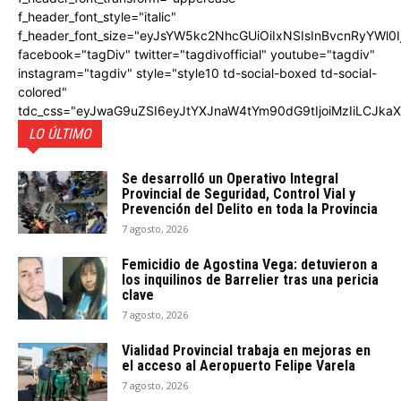
f_header_font_style="italic"
f_header_font_size="eyJsYW5kc2NhcGUiOiIxNSIsInBvcnRyYWl0I
facebook="tagDiv" twitter="tagdivofficial" youtube="tagdiv"
instagram="tagdiv" style="style10 td-social-boxed td-social-
colored"
tdc_css="eyJwaG9uZSI6eyJtYXJnaW4tYm90dG9tIjoiMzIiLCJka
LO ÚLTIMO
Se desarrolló un Operativo Integral
Provincial de Seguridad, Control Vial y
Prevención del Delito en toda la Provincia
7 agosto, 2026
Femicidio de Agostina Vega: detuvieron a
los inquilinos de Barrelier tras una pericia
clave
7 agosto, 2026
Vialidad Provincial trabaja en mejoras en
el acceso al Aeropuerto Felipe Varela
7 agosto, 2026