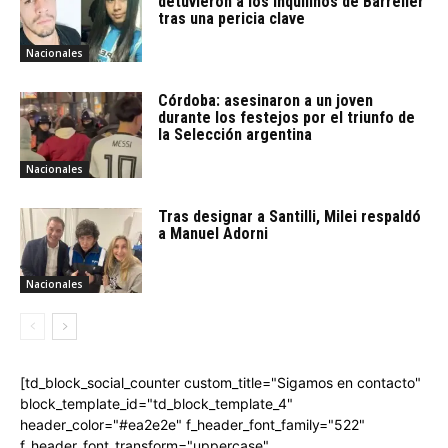
detuvieron a los inquilinos de Barrelier
tras una pericia clave
Nacionales
Córdoba: asesinaron a un joven
durante los festejos por el triunfo de
la Selección argentina
Nacionales
Tras designar a Santilli, Milei respaldó
a Manuel Adorni
Nacionales
[td_block_social_counter custom_title="Sigamos en contacto"
block_template_id="td_block_template_4"
header_color="#ea2e2e" f_header_font_family="522"
f_header_font_transform="uppercase"