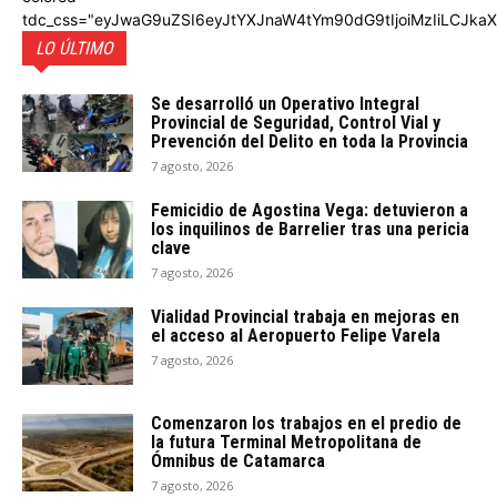
tdc_css="eyJwaG9uZSI6eyJtYXJnaW4tYm90dG9tIjoiMzIiLCJka
LO ÚLTIMO
Se desarrolló un Operativo Integral
Provincial de Seguridad, Control Vial y
Prevención del Delito en toda la Provincia
7 agosto, 2026
Femicidio de Agostina Vega: detuvieron a
los inquilinos de Barrelier tras una pericia
clave
7 agosto, 2026
Vialidad Provincial trabaja en mejoras en
el acceso al Aeropuerto Felipe Varela
7 agosto, 2026
Comenzaron los trabajos en el predio de
la futura Terminal Metropolitana de
Ómnibus de Catamarca
7 agosto, 2026