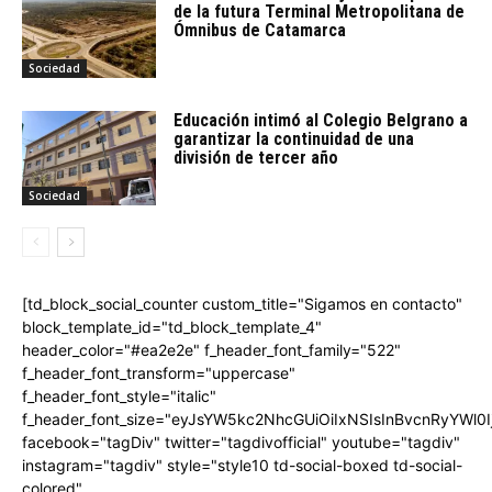
de la futura Terminal Metropolitana de
Ómnibus de Catamarca
Sociedad
Educación intimó al Colegio Belgrano a
garantizar la continuidad de una
división de tercer año
Sociedad
[td_block_social_counter custom_title="Sigamos en contacto"
block_template_id="td_block_template_4"
header_color="#ea2e2e" f_header_font_family="522"
f_header_font_transform="uppercase"
f_header_font_style="italic"
f_header_font_size="eyJsYW5kc2NhcGUiOiIxNSIsInBvcnRyYWl0I
facebook="tagDiv" twitter="tagdivofficial" youtube="tagdiv"
instagram="tagdiv" style="style10 td-social-boxed td-social-
colored"