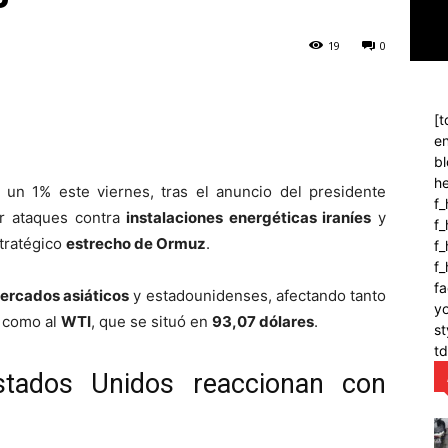
19
0
[t
en
bl
h
n 1% este viernes, tras el anuncio del presidente
f_
ar ataques contra
instalaciones energéticas iraníes
y
f
tratégico
estrecho de Ormuz
.
f_
f
fa
ercados asiáticos
y estadounidenses, afectando tanto
y
, como al
WTI
, que se situó en
93,07 dólares
.
st
t
tados Unidos reaccionan con