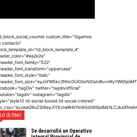
d_block_social_counter custom_title="Sigamos
 contacto"
ock_template_id="td_block_template_4"
eader_color="#ea2e2e"
header_font_family="522"
_header_font_transform="uppercase"
header_font_style="italic"
_header_font_size="eyJsYW5kc2NhcGUiOiIxNSIsInBvcnRyYWl0IjoiM
cebook="tagDiv" twitter="tagdivofficial"
outube="tagdiv" instagram="tagdiv"
yle="style10 td-social-boxed td-social-colored"
dc_css="eyJwaG9uZSI6eyJtYXJnaW4tYm90dG9tIjoiMzIiLCJkaXNwb
LO ÚLTIMO
Se desarrolló un Operativo
Integral Provincial de