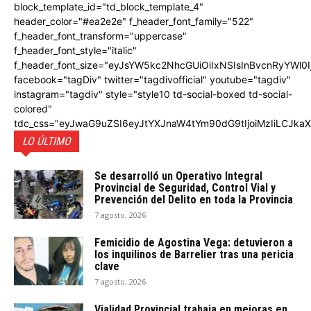
block_template_id="td_block_template_4"
header_color="#ea2e2e" f_header_font_family="522"
f_header_font_transform="uppercase"
f_header_font_style="italic"
f_header_font_size="eyJsYW5kc2NhcGUiOiIxNSIsInBvcnRyYWl0I
facebook="tagDiv" twitter="tagdivofficial" youtube="tagdiv"
instagram="tagdiv" style="style10 td-social-boxed td-social-
colored"
tdc_css="eyJwaG9uZSI6eyJtYXJnaW4tYm90dG9tIjoiMzIiLCJka
LO ÚLTIMO
Se desarrolló un Operativo Integral
Provincial de Seguridad, Control Vial y
Prevención del Delito en toda la Provincia
7 agosto, 2026
Femicidio de Agostina Vega: detuvieron a
los inquilinos de Barrelier tras una pericia
clave
7 agosto, 2026
Vialidad Provincial trabaja en mejoras en