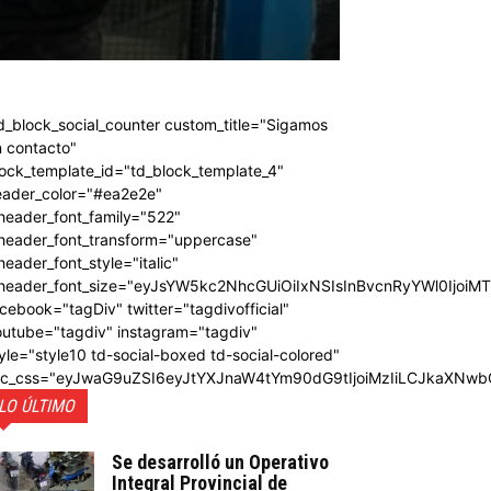
d_block_social_counter custom_title="Sigamos
 contacto"
ock_template_id="td_block_template_4"
eader_color="#ea2e2e"
header_font_family="522"
_header_font_transform="uppercase"
header_font_style="italic"
_header_font_size="eyJsYW5kc2NhcGUiOiIxNSIsInBvcnRyYWl0IjoiM
cebook="tagDiv" twitter="tagdivofficial"
outube="tagdiv" instagram="tagdiv"
yle="style10 td-social-boxed td-social-colored"
dc_css="eyJwaG9uZSI6eyJtYXJnaW4tYm90dG9tIjoiMzIiLCJkaXNwb
LO ÚLTIMO
Se desarrolló un Operativo
Integral Provincial de