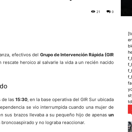
21
0
[t
en
bl
h
anza, efectivos del
Grupo de Intervención Rápida (GIR
f_
rescate heroico al salvarle la vida a un recién nacido
f
f_
f
fa
ado
y
st
s de las
15:30
, en la base operativa del GIR Sur ubicada
t
 dependencia se vio interrumpida cuando una mujer de
 en sus brazos llevaba a su pequeño hijo de apenas
un
 broncoaspirado y no lograba reaccionar.