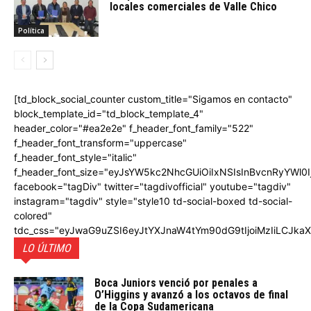
locales comerciales de Valle Chico
Política
[td_block_social_counter custom_title="Sigamos en contacto"
block_template_id="td_block_template_4"
header_color="#ea2e2e" f_header_font_family="522"
f_header_font_transform="uppercase"
f_header_font_style="italic"
f_header_font_size="eyJsYW5kc2NhcGUiOiIxNSIsInBvcnRyYWl0I
facebook="tagDiv" twitter="tagdivofficial" youtube="tagdiv"
instagram="tagdiv" style="style10 td-social-boxed td-social-
colored"
tdc_css="eyJwaG9uZSI6eyJtYXJnaW4tYm90dG9tIjoiMzIiLCJka
LO ÚLTIMO
Boca Juniors venció por penales a
O’Higgins y avanzó a los octavos de final
de la Copa Sudamericana