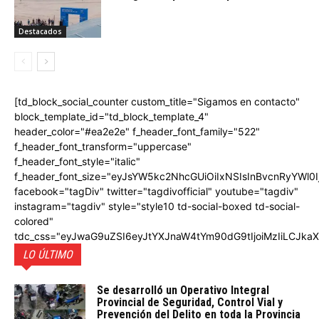
Destacados
[td_block_social_counter custom_title="Sigamos en contacto"
block_template_id="td_block_template_4"
header_color="#ea2e2e" f_header_font_family="522"
f_header_font_transform="uppercase"
f_header_font_style="italic"
f_header_font_size="eyJsYW5kc2NhcGUiOiIxNSIsInBvcnRyYWl0I
facebook="tagDiv" twitter="tagdivofficial" youtube="tagdiv"
instagram="tagdiv" style="style10 td-social-boxed td-social-
colored"
tdc_css="eyJwaG9uZSI6eyJtYXJnaW4tYm90dG9tIjoiMzIiLCJka
LO ÚLTIMO
Se desarrolló un Operativo Integral
Provincial de Seguridad, Control Vial y
Prevención del Delito en toda la Provincia