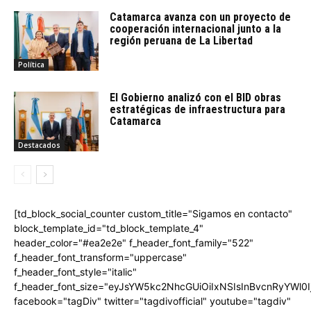
Catamarca avanza con un proyecto de
cooperación internacional junto a la
región peruana de La Libertad
Política
El Gobierno analizó con el BID obras
estratégicas de infraestructura para
Catamarca
Destacados
[td_block_social_counter custom_title="Sigamos en contacto"
block_template_id="td_block_template_4"
header_color="#ea2e2e" f_header_font_family="522"
f_header_font_transform="uppercase"
f_header_font_style="italic"
f_header_font_size="eyJsYW5kc2NhcGUiOiIxNSIsInBvcnRyYWl0I
facebook="tagDiv" twitter="tagdivofficial" youtube="tagdiv"