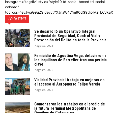
instagram="tagdiv" style="style10 td-social-boxed td-social-
colored"
tdc_css="eyJwaG9uZSI6eyJtYXJnaW4tYm90dG9tIjoiMzIiLCJka
LO ÚLTIMO
Se desarrolló un Operativo Integral
Provincial de Seguridad, Control Vial y
Prevención del Delito en toda la Provincia
7 agosto, 2026
Femicidio de Agostina Vega: detuvieron a
los inquilinos de Barrelier tras una pericia
clave
7 agosto, 2026
Vialidad Provincial trabaja en mejoras en
el acceso al Aeropuerto Felipe Varela
7 agosto, 2026
Comenzaron los trabajos en el predio de
la futura Terminal Metropolitana de
Ómnibus de Catamarca