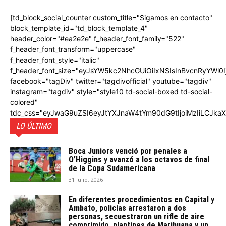
[td_block_social_counter custom_title="Sigamos en contacto"
block_template_id="td_block_template_4"
header_color="#ea2e2e" f_header_font_family="522"
f_header_font_transform="uppercase"
f_header_font_style="italic"
f_header_font_size="eyJsYW5kc2NhcGUiOiIxNSIsInBvcnRyYWl0I
facebook="tagDiv" twitter="tagdivofficial" youtube="tagdiv"
instagram="tagdiv" style="style10 td-social-boxed td-social-
colored"
tdc_css="eyJwaG9uZSI6eyJtYXJnaW4tYm90dG9tIjoiMzIiLCJka
LO ÚLTIMO
Boca Juniors venció por penales a
O’Higgins y avanzó a los octavos de final
de la Copa Sudamericana
31 julio, 2026
En diferentes procedimientos en Capital y
Ambato, policías arrestaron a dos
personas, secuestraron un rifle de aire
comprimido, plantines de Marihuana y un