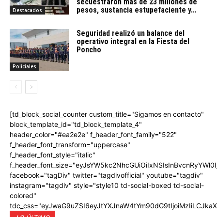
secuestraron más de 23 millones de
pesos, sustancia estupefaciente y...
Destacados
Seguridad realizó un balance del
operativo integral en la Fiesta del
Poncho
Policiales
[td_block_social_counter custom_title="Sigamos en contacto"
block_template_id="td_block_template_4"
header_color="#ea2e2e" f_header_font_family="522"
f_header_font_transform="uppercase"
f_header_font_style="italic"
f_header_font_size="eyJsYW5kc2NhcGUiOiIxNSIsInBvcnRyYWl0I
facebook="tagDiv" twitter="tagdivofficial" youtube="tagdiv"
instagram="tagdiv" style="style10 td-social-boxed td-social-
colored"
tdc_css="eyJwaG9uZSI6eyJtYXJnaW4tYm90dG9tIjoiMzIiLCJka