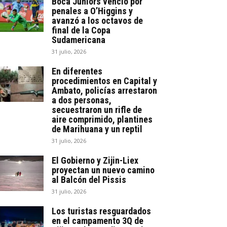
Boca Juniors venció por
penales a O’Higgins y
avanzó a los octavos de
final de la Copa
Sudamericana
31 julio, 2026
En diferentes
procedimientos en Capital y
Ambato, policías arrestaron
a dos personas,
secuestraron un rifle de
aire comprimido, plantines
de Marihuana y un reptil
31 julio, 2026
El Gobierno y Zijin-Liex
proyectan un nuevo camino
al Balcón del Pissis
31 julio, 2026
Los turistas resguardados
en el campamento 3Q de