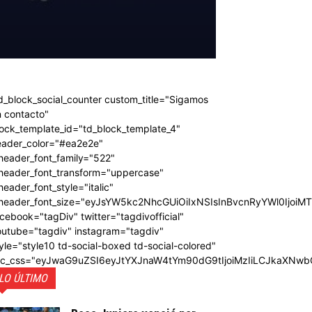
d_block_social_counter custom_title="Sigamos
 contacto"
ock_template_id="td_block_template_4"
eader_color="#ea2e2e"
header_font_family="522"
_header_font_transform="uppercase"
header_font_style="italic"
_header_font_size="eyJsYW5kc2NhcGUiOiIxNSIsInBvcnRyYWl0IjoiM
cebook="tagDiv" twitter="tagdivofficial"
outube="tagdiv" instagram="tagdiv"
yle="style10 td-social-boxed td-social-colored"
dc_css="eyJwaG9uZSI6eyJtYXJnaW4tYm90dG9tIjoiMzIiLCJkaXNwb
LO ÚLTIMO