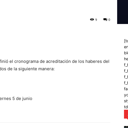
9
0
[t
en
bl
h
finió el cronograma de acreditación de los haberes del
f_
os de la siguiente manera:
f
f_
f
fa
y
iernes 5 de junio
st
t