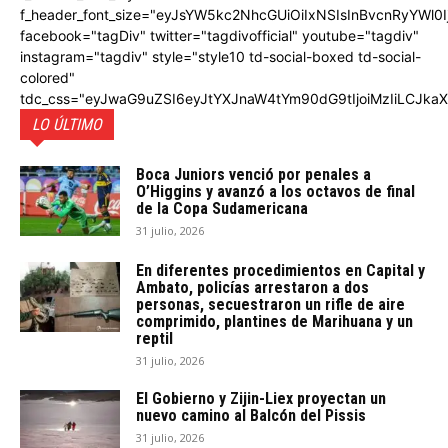
f_header_font_size="eyJsYW5kc2NhcGUiOiIxNSIsInBvcnRyYWl0I
facebook="tagDiv" twitter="tagdivofficial" youtube="tagdiv"
instagram="tagdiv" style="style10 td-social-boxed td-social-
colored"
tdc_css="eyJwaG9uZSI6eyJtYXJnaW4tYm90dG9tIjoiMzIiLCJka
LO ÚLTIMO
Boca Juniors venció por penales a
O’Higgins y avanzó a los octavos de final
de la Copa Sudamericana
31 julio, 2026
En diferentes procedimientos en Capital y
Ambato, policías arrestaron a dos
personas, secuestraron un rifle de aire
comprimido, plantines de Marihuana y un
reptil
31 julio, 2026
El Gobierno y Zijin-Liex proyectan un
nuevo camino al Balcón del Pissis
31 julio, 2026