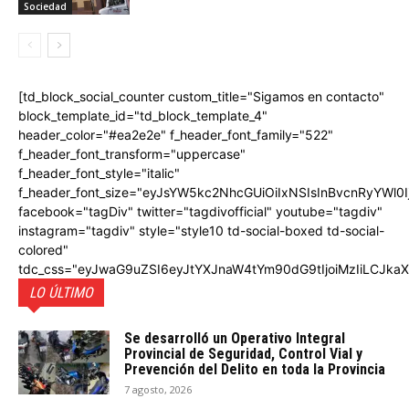
Sociedad
[td_block_social_counter custom_title="Sigamos en contacto"
block_template_id="td_block_template_4"
header_color="#ea2e2e" f_header_font_family="522"
f_header_font_transform="uppercase"
f_header_font_style="italic"
f_header_font_size="eyJsYW5kc2NhcGUiOiIxNSIsInBvcnRyYWl0I
facebook="tagDiv" twitter="tagdivofficial" youtube="tagdiv"
instagram="tagdiv" style="style10 td-social-boxed td-social-
colored"
tdc_css="eyJwaG9uZSI6eyJtYXJnaW4tYm90dG9tIjoiMzIiLCJka
LO ÚLTIMO
Se desarrolló un Operativo Integral
Provincial de Seguridad, Control Vial y
Prevención del Delito en toda la Provincia
7 agosto, 2026