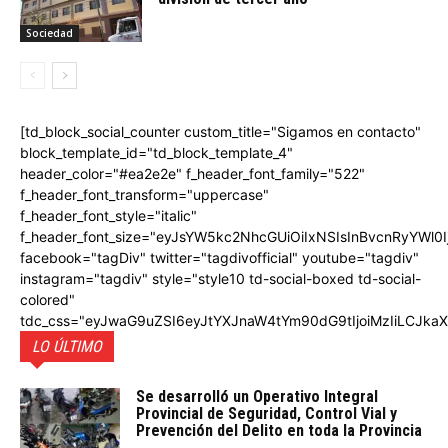
Sociedad
[td_block_social_counter custom_title="Sigamos en contacto"
block_template_id="td_block_template_4"
header_color="#ea2e2e" f_header_font_family="522"
f_header_font_transform="uppercase"
f_header_font_style="italic"
f_header_font_size="eyJsYW5kc2NhcGUiOiIxNSIsInBvcnRyYWl0I
facebook="tagDiv" twitter="tagdivofficial" youtube="tagdiv"
instagram="tagdiv" style="style10 td-social-boxed td-social-
colored"
tdc_css="eyJwaG9uZSI6eyJtYXJnaW4tYm90dG9tIjoiMzIiLCJka
LO ÚLTIMO
Se desarrolló un Operativo Integral
Provincial de Seguridad, Control Vial y
Prevención del Delito en toda la Provincia