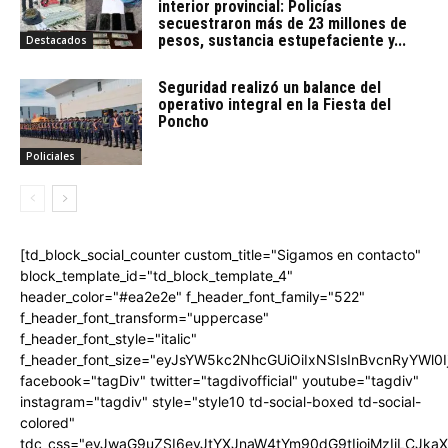
interior provincial: Policías
secuestraron más de 23 millones de
pesos, sustancia estupefaciente y...
Destacados
Seguridad realizó un balance del
operativo integral en la Fiesta del
Poncho
Policiales
[td_block_social_counter custom_title="Sigamos en contacto"
block_template_id="td_block_template_4"
header_color="#ea2e2e" f_header_font_family="522"
f_header_font_transform="uppercase"
f_header_font_style="italic"
f_header_font_size="eyJsYW5kc2NhcGUiOiIxNSIsInBvcnRyYWl0I
facebook="tagDiv" twitter="tagdivofficial" youtube="tagdiv"
instagram="tagdiv" style="style10 td-social-boxed td-social-
colored"
tdc_css="eyJwaG9uZSI6eyJtYXJnaW4tYm90dG9tIjoiMzIiLCJka