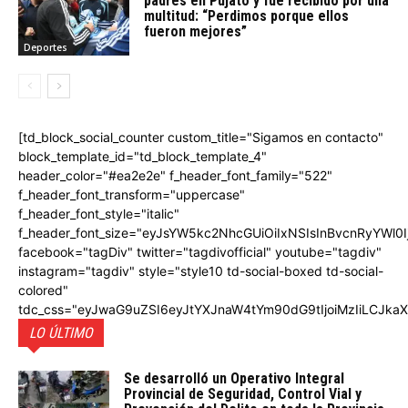
padres en Pujato y fue recibido por una
multitud: “Perdimos porque ellos
fueron mejores”
Deportes
[td_block_social_counter custom_title="Sigamos en contacto"
block_template_id="td_block_template_4"
header_color="#ea2e2e" f_header_font_family="522"
f_header_font_transform="uppercase"
f_header_font_style="italic"
f_header_font_size="eyJsYW5kc2NhcGUiOiIxNSIsInBvcnRyYWl0I
facebook="tagDiv" twitter="tagdivofficial" youtube="tagdiv"
instagram="tagdiv" style="style10 td-social-boxed td-social-
colored"
tdc_css="eyJwaG9uZSI6eyJtYXJnaW4tYm90dG9tIjoiMzIiLCJka
LO ÚLTIMO
Se desarrolló un Operativo Integral
Provincial de Seguridad, Control Vial y