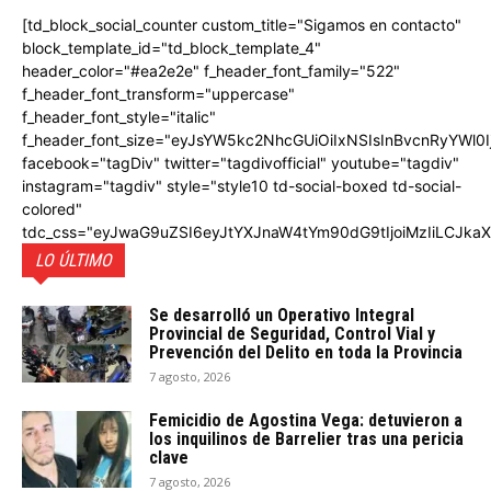
[td_block_social_counter custom_title="Sigamos en contacto"
block_template_id="td_block_template_4"
header_color="#ea2e2e" f_header_font_family="522"
f_header_font_transform="uppercase"
f_header_font_style="italic"
f_header_font_size="eyJsYW5kc2NhcGUiOiIxNSIsInBvcnRyYWl0I
facebook="tagDiv" twitter="tagdivofficial" youtube="tagdiv"
instagram="tagdiv" style="style10 td-social-boxed td-social-
colored"
tdc_css="eyJwaG9uZSI6eyJtYXJnaW4tYm90dG9tIjoiMzIiLCJka
LO ÚLTIMO
Se desarrolló un Operativo Integral
Provincial de Seguridad, Control Vial y
Prevención del Delito en toda la Provincia
7 agosto, 2026
Femicidio de Agostina Vega: detuvieron a
los inquilinos de Barrelier tras una pericia
clave
7 agosto, 2026