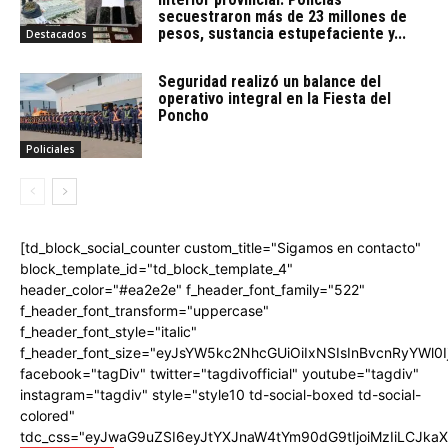
secuestraron más de 23 millones de
pesos, sustancia estupefaciente y...
Destacados
Seguridad realizó un balance del
operativo integral en la Fiesta del
Poncho
Policiales
[td_block_social_counter custom_title="Sigamos en contacto"
block_template_id="td_block_template_4"
header_color="#ea2e2e" f_header_font_family="522"
f_header_font_transform="uppercase"
f_header_font_style="italic"
f_header_font_size="eyJsYW5kc2NhcGUiOiIxNSIsInBvcnRyYWl0I
facebook="tagDiv" twitter="tagdivofficial" youtube="tagdiv"
instagram="tagdiv" style="style10 td-social-boxed td-social-
colored"
tdc_css="eyJwaG9uZSI6eyJtYXJnaW4tYm90dG9tIjoiMzIiLCJka