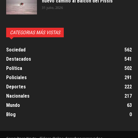
nuevo camino al Balcón del Pissis
31 julio, 2026
CATEGORIAS MÁS VISTAS
Sociedad
562
Destacados
541
Política
502
Policiales
291
Deportes
222
Nacionales
217
Mundo
63
Blog
0