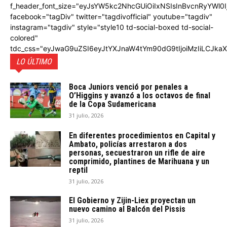
f_header_font_size="eyJsYW5kc2NhcGUiOiIxNSIsInBvcnRyYWl0I
facebook="tagDiv" twitter="tagdivofficial" youtube="tagdiv"
instagram="tagdiv" style="style10 td-social-boxed td-social-
colored"
tdc_css="eyJwaG9uZSI6eyJtYXJnaW4tYm90dG9tIjoiMzIiLCJka
LO ÚLTIMO
Boca Juniors venció por penales a
O’Higgins y avanzó a los octavos de final
de la Copa Sudamericana
31 julio, 2026
En diferentes procedimientos en Capital y
Ambato, policías arrestaron a dos
personas, secuestraron un rifle de aire
comprimido, plantines de Marihuana y un
reptil
31 julio, 2026
El Gobierno y Zijin-Liex proyectan un
nuevo camino al Balcón del Pissis
31 julio, 2026