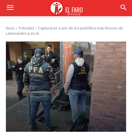
EL FARO
Online
Inicio
Policiales
Capturaron a uno de los pedófilos más feroces de
Latinoamérica en el...