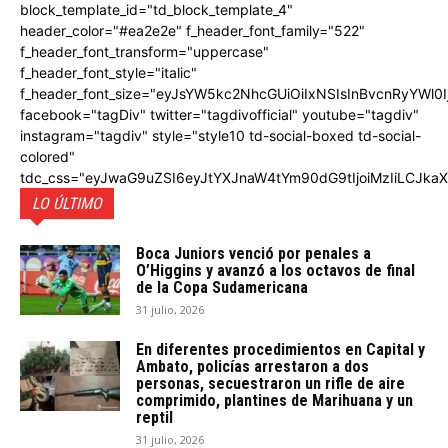
block_template_id="td_block_template_4"
header_color="#ea2e2e" f_header_font_family="522"
f_header_font_transform="uppercase"
f_header_font_style="italic"
f_header_font_size="eyJsYW5kc2NhcGUiOiIxNSIsInBvcnRyYWl0I
facebook="tagDiv" twitter="tagdivofficial" youtube="tagdiv"
instagram="tagdiv" style="style10 td-social-boxed td-social-
colored"
tdc_css="eyJwaG9uZSI6eyJtYXJnaW4tYm90dG9tIjoiMzIiLCJka
LO ÚLTIMO
Boca Juniors venció por penales a
O’Higgins y avanzó a los octavos de final
de la Copa Sudamericana
31 julio, 2026
En diferentes procedimientos en Capital y
Ambato, policías arrestaron a dos
personas, secuestraron un rifle de aire
comprimido, plantines de Marihuana y un
reptil
31 julio, 2026