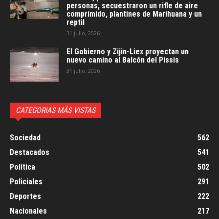
personas, secuestraron un rifle de aire
comprimido, plantines de Marihuana y un
reptil
31 julio, 2026
El Gobierno y Zijin-Liex proyectan un
nuevo camino al Balcón del Pissis
31 julio, 2026
CATEGORIAS MÁS VISTAS
Sociedad
562
Destacados
541
Política
502
Policiales
291
Deportes
222
Nacionales
217