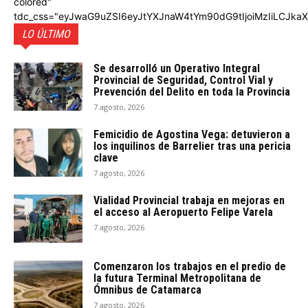
colored"
tdc_css="eyJwaG9uZSI6eyJtYXJnaW4tYm90dG9tIjoiMzIiLCJka
LO ÚLTIMO
Se desarrolló un Operativo Integral
Provincial de Seguridad, Control Vial y
Prevención del Delito en toda la Provincia
7 agosto, 2026
Femicidio de Agostina Vega: detuvieron a
los inquilinos de Barrelier tras una pericia
clave
7 agosto, 2026
Vialidad Provincial trabaja en mejoras en
el acceso al Aeropuerto Felipe Varela
7 agosto, 2026
Comenzaron los trabajos en el predio de
la futura Terminal Metropolitana de
Ómnibus de Catamarca
7 agosto, 2026