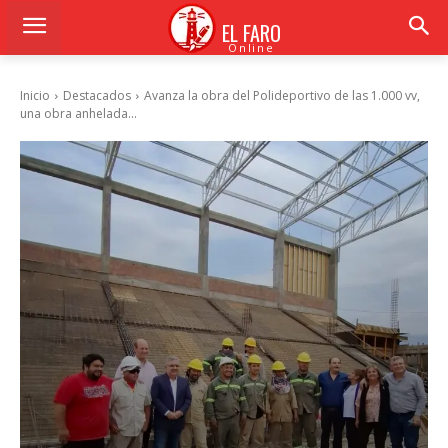
EL FARO
Online
Inicio
Destacados
Avanza la obra del Polideportivo de las 1.000 vv,
una obra anhelada...