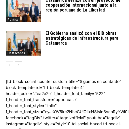
Catamarca avanza con un proyecto de
cooperación internacional junto a la
región peruana de La Libertad
Política
El Gobierno analizó con el BID obras
estratégicas de infraestructura para
Catamarca
Destacados
[td_block_social_counter custom_title="Sigamos en contacto"
block_template_id="td_block_template_4"
header_color="#ea2e2e" f_header_font_family="522"
f_header_font_transform="uppercase"
f_header_font_style="italic"
f_header_font_size="eyJsYW5kc2NhcGUiOiIxNSIsInBvcnRyYWl0I
facebook="tagDiv" twitter="tagdivofficial" youtube="tagdiv"
instagram="tagdiv" style="style10 td-social-boxed td-social-