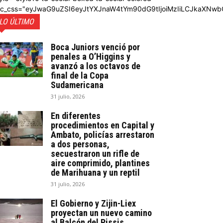
dc_css="eyJwaG9uZSI6eyJtYXJnaW4tYm90dG9tIjoiMzIiLCJkaXNwb
LO ÚLTIMO
Boca Juniors venció por
penales a O’Higgins y
avanzó a los octavos de
final de la Copa
Sudamericana
31 julio, 2026
En diferentes
procedimientos en Capital y
Ambato, policías arrestaron
a dos personas,
secuestraron un rifle de
aire comprimido, plantines
de Marihuana y un reptil
31 julio, 2026
El Gobierno y Zijin-Liex
proyectan un nuevo camino
al Balcón del Pissis