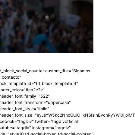
d_block_social_counter custom_title="Sigamos
 contacto"
ock_template_id="td_block_template_4"
eader_color="#ea2e2e"
header_font_family="522"
_header_font_transform="uppercase"
header_font_style="italic"
_header_font_size="eyJsYW5kc2NhcGUiOiIxNSIsInBvcnRyYWl0IjoiM
cebook="tagDiv" twitter="tagdivofficial"
outube="tagdiv" instagram="tagdiv"
yle="style10 td-social-boxed td-social-colored"