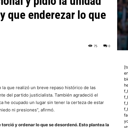
ional y pidió la unidad
y que enderezar lo que
75
0
[t
en
bl
h
 la que realizó un breve repaso histórico de las
f_
e del partido justicialista. También agradeció el
f
a he ocupado un lugar sin tener la certeza de estar
f_
f
iedo ni presiones”, afirmó.
fa
y
 torció y ordenar lo que se desordenó. Esto plantea la
st