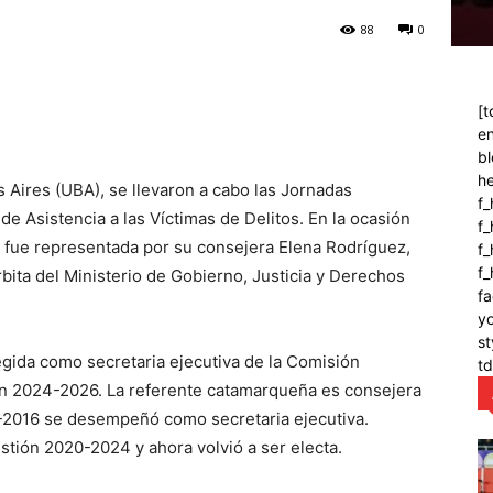
88
0
[t
en
bl
h
Aires (UBA), se llevaron a cabo las Jornadas
f_
e Asistencia a las Víctimas de Delitos. En la ocasión
f
 fue representada por su consejera Elena Rodríguez,
f_
f
rbita del Ministerio de Gobierno, Justicia y Derechos
fa
y
st
egida como secretaria ejecutiva de la Comisión
t
ión 2024-2026. La referente catamarqueña es consejera
3-2016 se desempeñó como secretaria ejecutiva.
stión 2020-2024 y ahora volvió a ser electa.