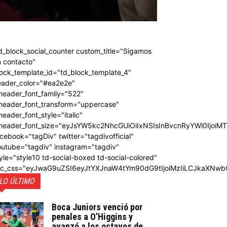
d_block_social_counter custom_title="Sigamos
 contacto"
ock_template_id="td_block_template_4"
eader_color="#ea2e2e"
header_font_family="522"
_header_font_transform="uppercase"
header_font_style="italic"
_header_font_size="eyJsYW5kc2NhcGUiOiIxNSIsInBvcnRyYWl0IjoiM
cebook="tagDiv" twitter="tagdivofficial"
outube="tagdiv" instagram="tagdiv"
yle="style10 td-social-boxed td-social-colored"
dc_css="eyJwaG9uZSI6eyJtYXJnaW4tYm90dG9tIjoiMzIiLCJkaXNwb
LO ÚLTIMO
Boca Juniors venció por
penales a O’Higgins y
avanzó a los octavos de