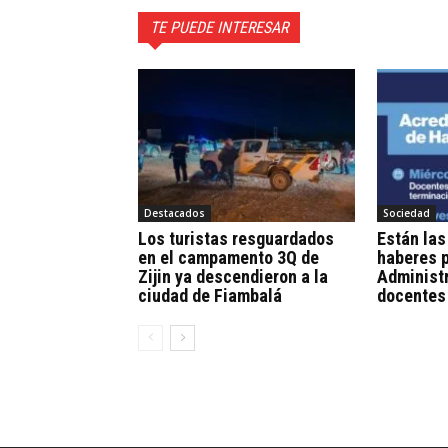
TE PUEDE INTERESAR
Destacados
Sociedad
Los turistas resguardados
Están las
en el campamento 3Q de
haberes p
Zijin ya descendieron a la
Administr
ciudad de Fiambalá
docentes