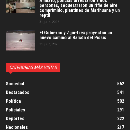
Ambato, policías arrestaron a dos
personas, secuestraron un rifle de aire
comprimido, plantines de Marihuana y un
reptil
31 julio, 2026
El Gobierno y Zijin-Liex proyectan un
nuevo camino al Balcón del Pissis
31 julio, 2026
CATEGORIAS MÁS VISTAS
Sociedad
562
Destacados
541
Política
502
Policiales
291
Deportes
222
Nacionales
217