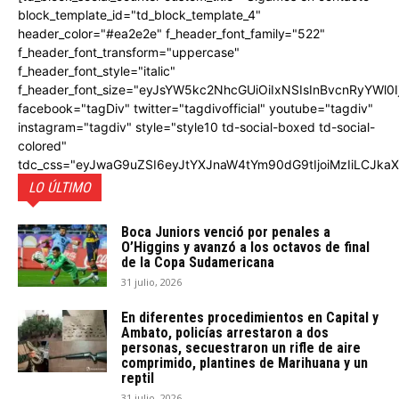
block_template_id="td_block_template_4"
header_color="#ea2e2e" f_header_font_family="522"
f_header_font_transform="uppercase"
f_header_font_style="italic"
f_header_font_size="eyJsYW5kc2NhcGUiOiIxNSIsInBvcnRyYWl0I
facebook="tagDiv" twitter="tagdivofficial" youtube="tagdiv"
instagram="tagdiv" style="style10 td-social-boxed td-social-
colored"
tdc_css="eyJwaG9uZSI6eyJtYXJnaW4tYm90dG9tIjoiMzIiLCJka
LO ÚLTIMO
Boca Juniors venció por penales a
O’Higgins y avanzó a los octavos de final
de la Copa Sudamericana
31 julio, 2026
En diferentes procedimientos en Capital y
Ambato, policías arrestaron a dos
personas, secuestraron un rifle de aire
comprimido, plantines de Marihuana y un
reptil
31 julio, 2026