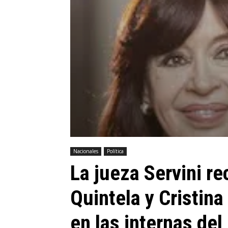
Nacionales
Política
La jueza Servini re
Quintela y Cristina
en las internas del