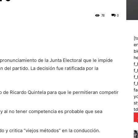
78
0
[t
en
bl
h
pronunciamiento de la Junta Electoral que le impide
f_
 del partido. La decisión fue ratificada por la
f
f_
f
fa
o de Ricardo Quintela para que le permitieran competir
y
st
t
a y al no tener competencia es probable que sea
ido y critica “viejos métodos” en la conducción.