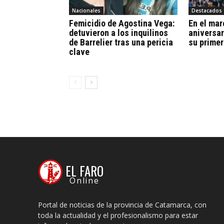
Nacionales
Destacados
Femicidio de Agostina Vega:
En el mar
detuvieron a los inquilinos
aniversar
de Barrelier tras una pericia
su primer
clave
EL FARO
Online
Portal de noticias de la provincia de Catamarca, con
toda la actualidad y el profesionalismo para estar