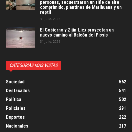
personas, secuestraron un rifle de aire
comprimido, plantines de Marihuana y un
reptil
31 julio, 2026
El Gobierno y Zijin-Liex proyectan un
nuevo camino al Balcón del Pissis
31 julio, 2026
CATEGORIAS MÁS VISTAS
Sociedad
562
Destacados
541
Política
502
Policiales
291
Deportes
222
Nacionales
217