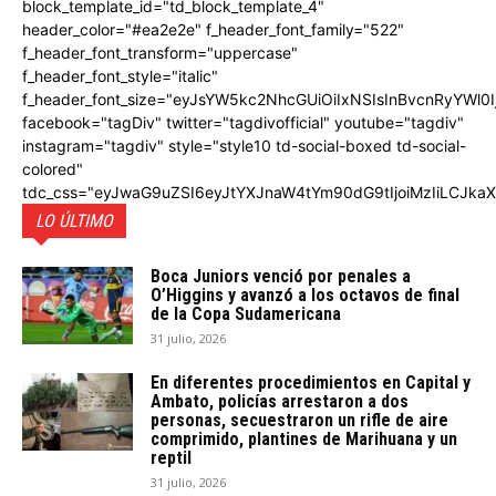
block_template_id="td_block_template_4"
header_color="#ea2e2e" f_header_font_family="522"
f_header_font_transform="uppercase"
f_header_font_style="italic"
f_header_font_size="eyJsYW5kc2NhcGUiOiIxNSIsInBvcnRyYWl0I
facebook="tagDiv" twitter="tagdivofficial" youtube="tagdiv"
instagram="tagdiv" style="style10 td-social-boxed td-social-
colored"
tdc_css="eyJwaG9uZSI6eyJtYXJnaW4tYm90dG9tIjoiMzIiLCJka
LO ÚLTIMO
Boca Juniors venció por penales a
O’Higgins y avanzó a los octavos de final
de la Copa Sudamericana
31 julio, 2026
En diferentes procedimientos en Capital y
Ambato, policías arrestaron a dos
personas, secuestraron un rifle de aire
comprimido, plantines de Marihuana y un
reptil
31 julio, 2026