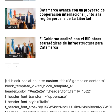
Catamarca avanza con un proyecto de
cooperación internacional junto a la
región peruana de La Libertad
Política
El Gobierno analizó con el BID obras
estratégicas de infraestructura para
Catamarca
Destacados
[td_block_social_counter custom_title="Sigamos en contacto"
block_template_id="td_block_template_4"
header_color="#ea2e2e" f_header_font_family="522"
f_header_font_transform="uppercase"
f_header_font_style="italic"
f_header_font_size="eyJsYW5kc2NhcGUiOiIxNSIsInBvcnRyYWl0I