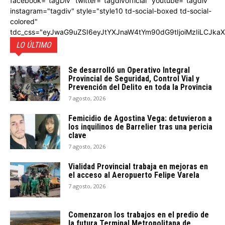
facebook="tagDiv" twitter="tagdivofficial" youtube="tagdiv"
instagram="tagdiv" style="style10 td-social-boxed td-social-
colored"
tdc_css="eyJwaG9uZSI6eyJtYXJnaW4tYm90dG9tIjoiMzIiLCJka
LO ÚLTIMO
Se desarrolló un Operativo Integral
Provincial de Seguridad, Control Vial y
Prevención del Delito en toda la Provincia
7 agosto, 2026
Femicidio de Agostina Vega: detuvieron a
los inquilinos de Barrelier tras una pericia
clave
7 agosto, 2026
Vialidad Provincial trabaja en mejoras en
el acceso al Aeropuerto Felipe Varela
7 agosto, 2026
Comenzaron los trabajos en el predio de
la futura Terminal Metropolitana de