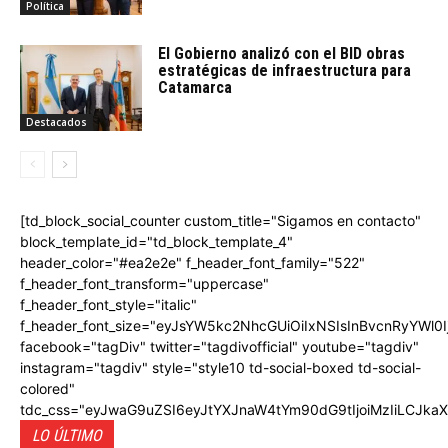
Política
El Gobierno analizó con el BID obras
estratégicas de infraestructura para
Catamarca
Destacados
[td_block_social_counter custom_title="Sigamos en contacto"
block_template_id="td_block_template_4"
header_color="#ea2e2e" f_header_font_family="522"
f_header_font_transform="uppercase"
f_header_font_style="italic"
f_header_font_size="eyJsYW5kc2NhcGUiOiIxNSIsInBvcnRyYWl0I
facebook="tagDiv" twitter="tagdivofficial" youtube="tagdiv"
instagram="tagdiv" style="style10 td-social-boxed td-social-
colored"
tdc_css="eyJwaG9uZSI6eyJtYXJnaW4tYm90dG9tIjoiMzIiLCJka
LO ÚLTIMO