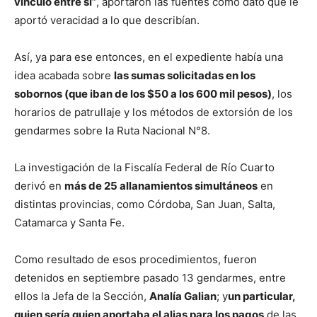
vínculo entre sí”
, aportaron las fuentes como dato que le
aportó veracidad a lo que describían.
Así, ya para ese entonces, en el expediente había una
idea acabada sobre
las sumas solicitadas en los
sobornos (que iban de los $50 a los 600 mil pesos)
, los
horarios de patrullaje y los métodos de extorsión de los
gendarmes sobre la Ruta Nacional N°8.
La investigación de la Fiscalía Federal de Río Cuarto
derivó en
más de 25 allanamientos simultáneos
en
distintas provincias, como Córdoba, San Juan, Salta,
Catamarca y Santa Fe.
Como resultado de esos procedimientos, fueron
detenidos en septiembre pasado 13 gendarmes, entre
ellos la Jefa de la Sección,
Analía Galian
; y
un particular,
quien sería quien aportaba el alias para los pagos
de las