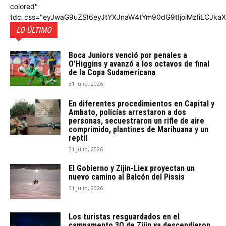
colored"
tdc_css="eyJwaG9uZSI6eyJtYXJnaW4tYm90dG9tIjoiMzIiLCJka
LO ÚLTIMO
Boca Juniors venció por penales a
O’Higgins y avanzó a los octavos de final
de la Copa Sudamericana
31 julio, 2026
En diferentes procedimientos en Capital y
Ambato, policías arrestaron a dos
personas, secuestraron un rifle de aire
comprimido, plantines de Marihuana y un
reptil
31 julio, 2026
El Gobierno y Zijin-Liex proyectan un
nuevo camino al Balcón del Pissis
31 julio, 2026
Los turistas resguardados en el
campamento 3Q de Zijin ya descendieron