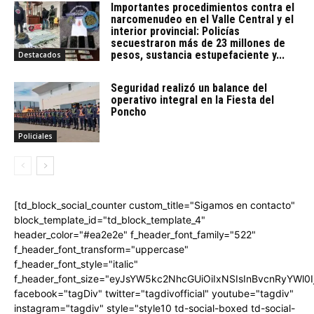
Importantes procedimientos contra el
narcomenudeo en el Valle Central y el
interior provincial: Policías
secuestraron más de 23 millones de
pesos, sustancia estupefaciente y...
Destacados
Seguridad realizó un balance del
operativo integral en la Fiesta del
Poncho
Policiales
[td_block_social_counter custom_title="Sigamos en contacto"
block_template_id="td_block_template_4"
header_color="#ea2e2e" f_header_font_family="522"
f_header_font_transform="uppercase"
f_header_font_style="italic"
f_header_font_size="eyJsYW5kc2NhcGUiOiIxNSIsInBvcnRyYWl0I
facebook="tagDiv" twitter="tagdivofficial" youtube="tagdiv"
instagram="tagdiv" style="style10 td-social-boxed td-social-