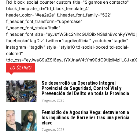
[td_block_social_counter custom_title="Sigamos en contacto"
block_template_id="td_block_template_4"
header_color="#ea2e2e" f_header_font_family="522"
f_header_font_transform="uppercase"
f_header_font_style="italic"
f_header_font_size="eyJsYW5kc2NhcGUiOiIxNSIsInBvcnRyYWl0I
facebook="tagDiv" twitter="tagdivofficial" youtube="tagdiv"
instagram="tagdiv" style="style10 td-social-boxed td-social-
colored"
tdc_css="eyJwaG9uZSI6eyJtYXJnaW4tYm90dG9tIjoiMzIiLCJka
LO ÚLTIMO
Se desarrolló un Operativo Integral
Provincial de Seguridad, Control Vial y
Prevención del Delito en toda la Provincia
7 agosto, 2026
Femicidio de Agostina Vega: detuvieron a
los inquilinos de Barrelier tras una pericia
clave
7 agosto, 2026