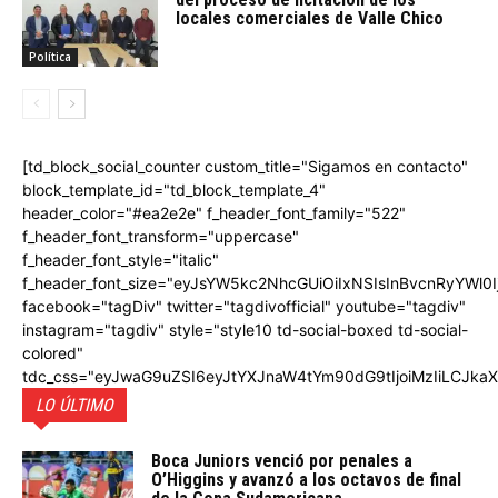
locales comerciales de Valle Chico
Política
[td_block_social_counter custom_title="Sigamos en contacto"
block_template_id="td_block_template_4"
header_color="#ea2e2e" f_header_font_family="522"
f_header_font_transform="uppercase"
f_header_font_style="italic"
f_header_font_size="eyJsYW5kc2NhcGUiOiIxNSIsInBvcnRyYWl0I
facebook="tagDiv" twitter="tagdivofficial" youtube="tagdiv"
instagram="tagdiv" style="style10 td-social-boxed td-social-
colored"
tdc_css="eyJwaG9uZSI6eyJtYXJnaW4tYm90dG9tIjoiMzIiLCJka
LO ÚLTIMO
Boca Juniors venció por penales a
O’Higgins y avanzó a los octavos de final