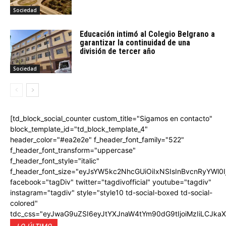
Sociedad
Educación intimó al Colegio Belgrano a
garantizar la continuidad de una
división de tercer año
Sociedad
[td_block_social_counter custom_title="Sigamos en contacto"
block_template_id="td_block_template_4"
header_color="#ea2e2e" f_header_font_family="522"
f_header_font_transform="uppercase"
f_header_font_style="italic"
f_header_font_size="eyJsYW5kc2NhcGUiOiIxNSIsInBvcnRyYWl0I
facebook="tagDiv" twitter="tagdivofficial" youtube="tagdiv"
instagram="tagdiv" style="style10 td-social-boxed td-social-
colored"
tdc_css="eyJwaG9uZSI6eyJtYXJnaW4tYm90dG9tIjoiMzIiLCJka