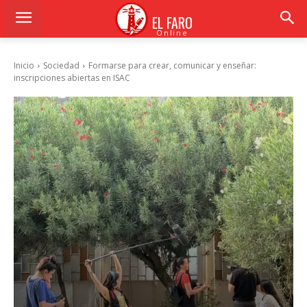
EL FARO
Online
Inicio
Sociedad
Formarse para crear, comunicar y enseñar:
inscripciones abiertas en ISAC