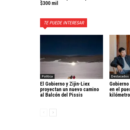
$300 mil
TE PUEDE INTERESAR
Política
Destacados
El Gobierno y Zijin-Liex
Gobierno
proyectan un nuevo camino
en el pue
al Balcón del Pissis
kilómetro