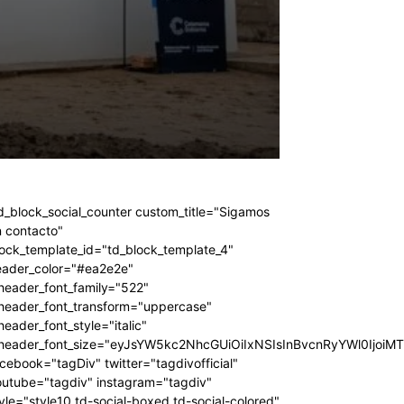
d_block_social_counter custom_title="Sigamos
 contacto"
ock_template_id="td_block_template_4"
eader_color="#ea2e2e"
header_font_family="522"
_header_font_transform="uppercase"
header_font_style="italic"
_header_font_size="eyJsYW5kc2NhcGUiOiIxNSIsInBvcnRyYWl0IjoiM
cebook="tagDiv" twitter="tagdivofficial"
outube="tagdiv" instagram="tagdiv"
yle="style10 td-social-boxed td-social-colored"