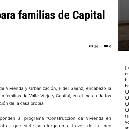
ara familias de Capital
36
0
[t
en
bl
h
o de Vivienda y Urbanización, Fidel Sáenz, encabezó la
f_
 familias de Valle Viejo y Capital, en el marco de los
f
ión de la casa propia.
f_
f
fa
esponden al programa “Construcción de Vivienda en
y
ntras que siete se otorgaron a través de la línea
st