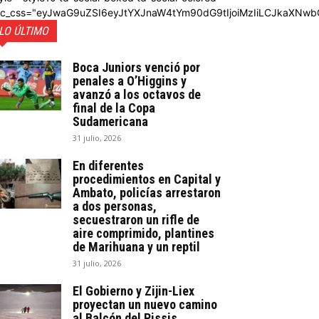
dc_css="eyJwaG9uZSI6eyJtYXJnaW4tYm90dG9tIjoiMzIiLCJkaXNwb
LO ÚLTIMO
Boca Juniors venció por
penales a O’Higgins y
avanzó a los octavos de
final de la Copa
Sudamericana
31 julio, 2026
En diferentes
procedimientos en Capital y
Ambato, policías arrestaron
a dos personas,
secuestraron un rifle de
aire comprimido, plantines
de Marihuana y un reptil
31 julio, 2026
El Gobierno y Zijin-Liex
proyectan un nuevo camino
al Balcón del Pissis