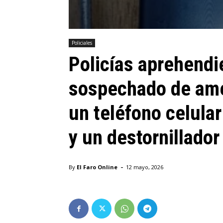
Policiales
Policías aprehendi
sospechado de ame
un teléfono celula
y un destornillador
-
By
El Faro Online
12 mayo, 2026