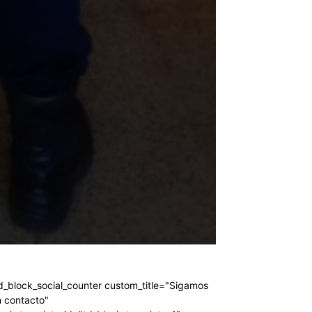
d_block_social_counter custom_title="Sigamos
 contacto"