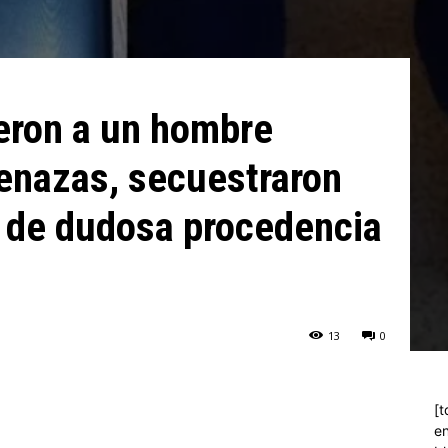
eron a un hombre
nazas, secuestraron
r de dudosa procedencia
13
0
[t
en