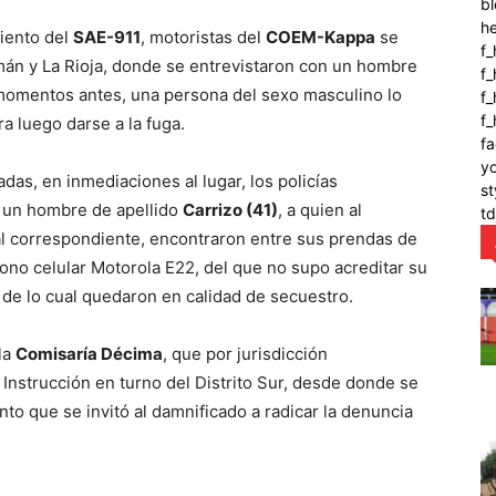
bl
h
miento del
SAE-911
, motoristas del
COEM-Kappa
se
f_
mán y La Rioja, donde se entrevistaron con un hombre
f
momentos antes, una persona del sexo masculino lo
f_
f
a luego darse a la fuga.
fa
y
das, en inmediaciones al lugar, los policías
st
, un hombre de apellido
Carrizo (41)
, a quien al
t
al correspondiente, encontraron entre sus prendas de
fono celular Motorola E22, del que no supo acreditar su
 de lo cual quedaron en calidad de secuestro.
la
Comisaría Décima
, que por jurisdicción
 Instrucción en turno del Distrito Sur, desde donde se
to que se invitó al damnificado a radicar la denuncia