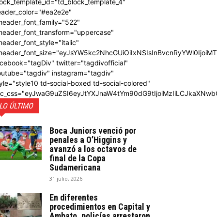
ock_template_id="td_block_template_4"
eader_color="#ea2e2e"
header_font_family="522"
_header_font_transform="uppercase"
header_font_style="italic"
_header_font_size="eyJsYW5kc2NhcGUiOiIxNSIsInBvcnRyYWl0IjoiM
cebook="tagDiv" twitter="tagdivofficial"
outube="tagdiv" instagram="tagdiv"
yle="style10 td-social-boxed td-social-colored"
dc_css="eyJwaG9uZSI6eyJtYXJnaW4tYm90dG9tIjoiMzIiLCJkaXNwb
LO ÚLTIMO
Boca Juniors venció por
penales a O’Higgins y
avanzó a los octavos de
final de la Copa
Sudamericana
31 julio, 2026
En diferentes
procedimientos en Capital y
Ambato, policías arrestaron