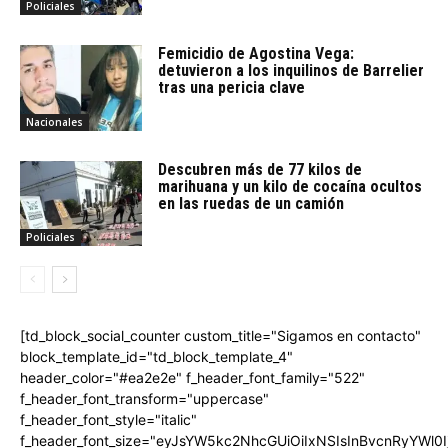
Policiales
Femicidio de Agostina Vega:
detuvieron a los inquilinos de Barrelier
tras una pericia clave
Nacionales
Descubren más de 77 kilos de
marihuana y un kilo de cocaína ocultos
en las ruedas de un camión
Policiales
[td_block_social_counter custom_title="Sigamos en contacto"
block_template_id="td_block_template_4"
header_color="#ea2e2e" f_header_font_family="522"
f_header_font_transform="uppercase"
f_header_font_style="italic"
f_header_font_size="eyJsYW5kc2NhcGUiOiIxNSIsInBvcnRyYWl0I