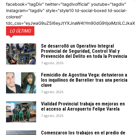
facebook="tagDiv" twitter="tagdivofficial" youtube="tagdiv"
instagram="tagdiv" style="style10 td-social-boxed td-social-
colored"
tdc_css="eyJwaG9uZSI6eyJtYXJnaW4tYm90dG9tIjoiMzIiLCJka
LO ÚLTIMO
Se desarrolló un Operativo Integral
Provincial de Seguridad, Control Vial y
Prevención del Delito en toda la Provincia
7 agosto, 2026
Femicidio de Agostina Vega: detuvieron a
los inquilinos de Barrelier tras una pericia
clave
7 agosto, 2026
Vialidad Provincial trabaja en mejoras en
el acceso al Aeropuerto Felipe Varela
7 agosto, 2026
Comenzaron los trabajos en el predio de