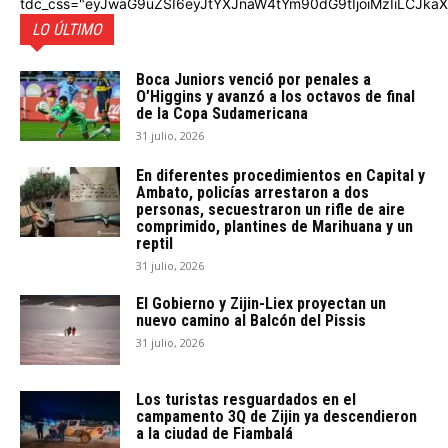
tdc_css="eyJwaG9uZSI6eyJtYXJnaW4tYm90dG9tIjoiMzIiLCJka
LO ÚLTIMO
Boca Juniors venció por penales a
O’Higgins y avanzó a los octavos de final
de la Copa Sudamericana
31 julio, 2026
En diferentes procedimientos en Capital y
Ambato, policías arrestaron a dos
personas, secuestraron un rifle de aire
comprimido, plantines de Marihuana y un
reptil
31 julio, 2026
El Gobierno y Zijin-Liex proyectan un
nuevo camino al Balcón del Pissis
31 julio, 2026
Los turistas resguardados en el
campamento 3Q de Zijin ya descendieron
a la ciudad de Fiambalá