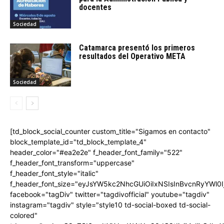
docentes
Sociedad
Catamarca presentó los primeros
resultados del Operativo META
Sociedad
[td_block_social_counter custom_title="Sigamos en contacto"
block_template_id="td_block_template_4"
header_color="#ea2e2e" f_header_font_family="522"
f_header_font_transform="uppercase"
f_header_font_style="italic"
f_header_font_size="eyJsYW5kc2NhcGUiOiIxNSIsInBvcnRyYWl0I
facebook="tagDiv" twitter="tagdivofficial" youtube="tagdiv"
instagram="tagdiv" style="style10 td-social-boxed td-social-
colored"