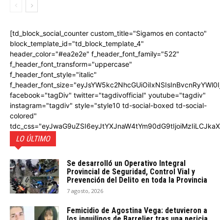
[td_block_social_counter custom_title="Sigamos en contacto"
block_template_id="td_block_template_4"
header_color="#ea2e2e" f_header_font_family="522"
f_header_font_transform="uppercase"
f_header_font_style="italic"
f_header_font_size="eyJsYW5kc2NhcGUiOiIxNSIsInBvcnRyYWl0I
facebook="tagDiv" twitter="tagdivofficial" youtube="tagdiv"
instagram="tagdiv" style="style10 td-social-boxed td-social-
colored"
tdc_css="eyJwaG9uZSI6eyJtYXJnaW4tYm90dG9tIjoiMzIiLCJka
LO ÚLTIMO
Se desarrolló un Operativo Integral
Provincial de Seguridad, Control Vial y
Prevención del Delito en toda la Provincia
7 agosto, 2026
Femicidio de Agostina Vega: detuvieron a
los inquilinos de Barrelier tras una pericia