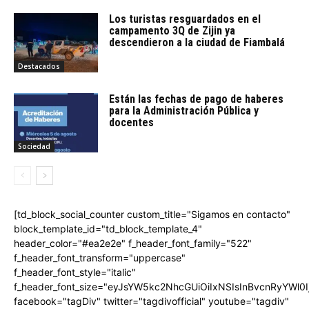
Los turistas resguardados en el
campamento 3Q de Zijin ya
descendieron a la ciudad de Fiambalá
Destacados
Están las fechas de pago de haberes
para la Administración Pública y
docentes
Sociedad
[td_block_social_counter custom_title="Sigamos en contacto"
block_template_id="td_block_template_4"
header_color="#ea2e2e" f_header_font_family="522"
f_header_font_transform="uppercase"
f_header_font_style="italic"
f_header_font_size="eyJsYW5kc2NhcGUiOiIxNSIsInBvcnRyYWl0I
facebook="tagDiv" twitter="tagdivofficial" youtube="tagdiv"