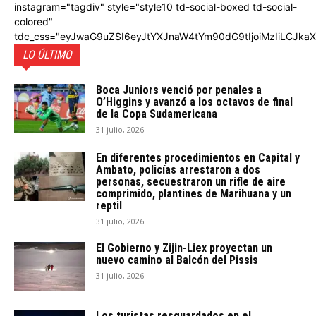
instagram="tagdiv" style="style10 td-social-boxed td-social-
colored"
tdc_css="eyJwaG9uZSI6eyJtYXJnaW4tYm90dG9tIjoiMzIiLCJka
LO ÚLTIMO
Boca Juniors venció por penales a
O’Higgins y avanzó a los octavos de final
de la Copa Sudamericana
31 julio, 2026
En diferentes procedimientos en Capital y
Ambato, policías arrestaron a dos
personas, secuestraron un rifle de aire
comprimido, plantines de Marihuana y un
reptil
31 julio, 2026
El Gobierno y Zijin-Liex proyectan un
nuevo camino al Balcón del Pissis
31 julio, 2026
Los turistas resguardados en el