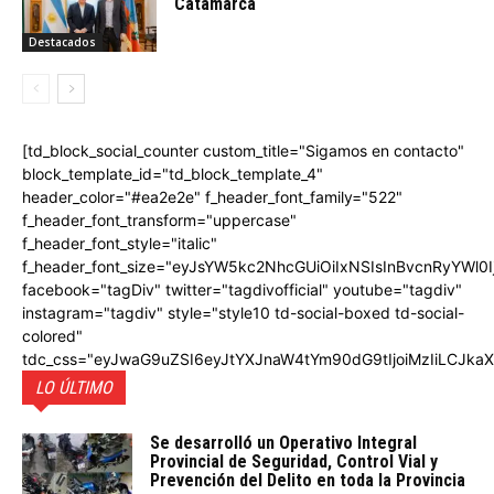
Catamarca
Destacados
[td_block_social_counter custom_title="Sigamos en contacto"
block_template_id="td_block_template_4"
header_color="#ea2e2e" f_header_font_family="522"
f_header_font_transform="uppercase"
f_header_font_style="italic"
f_header_font_size="eyJsYW5kc2NhcGUiOiIxNSIsInBvcnRyYWl0I
facebook="tagDiv" twitter="tagdivofficial" youtube="tagdiv"
instagram="tagdiv" style="style10 td-social-boxed td-social-
colored"
tdc_css="eyJwaG9uZSI6eyJtYXJnaW4tYm90dG9tIjoiMzIiLCJka
LO ÚLTIMO
Se desarrolló un Operativo Integral
Provincial de Seguridad, Control Vial y
Prevención del Delito en toda la Provincia